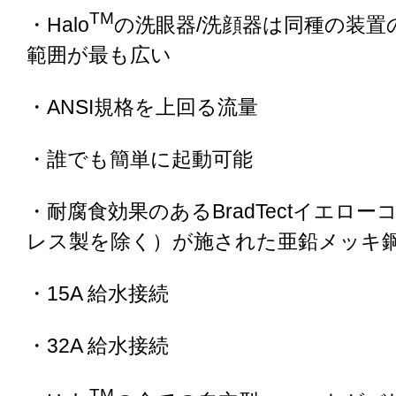
TM
・Halo
の洗眼器/洗顔器は同種の装置
範囲が最も広い
・ANSI規格を上回る流量
・誰でも簡単に起動可能
・耐腐食効果のあるBradTectイエロ
レス製を除く）が施された亜鉛メッキ
・15A 給水接続
・32A 給水接続
TM