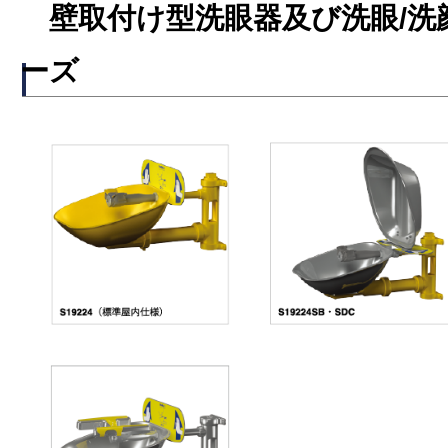
壁取付け型洗眼器及び洗眼/洗顔器
ーズ